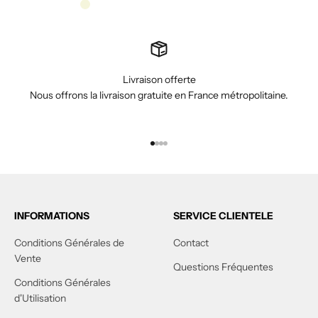
Beige
Livraison offerte
Nous offrons la livraison gratuite en France métropolitaine.
Aller à l'élément 1
Aller à l'élément 2
Aller à l'élément 3
Aller à l'élément 4
INFORMATIONS
SERVICE CLIENTELE
Conditions Générales de
Contact
Vente
Questions Fréquentes
Conditions Générales
d'Utilisation