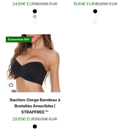
Prix de vente
Prix normal
Prix de vente
Prix normal
24,99€ EUR
49,99€ EUR
19,95€ EUR
49,99€ EUR
Noir
Noir
Nude
Blanc
Blanc
Beige
Economisez 50%
Soutien-Gorge Bandeau à
Bretelles Amovibles |
STRAPFREE™
Prix de vente
Prix normal
29,95€ EUR
59,95€ EUR
Noir