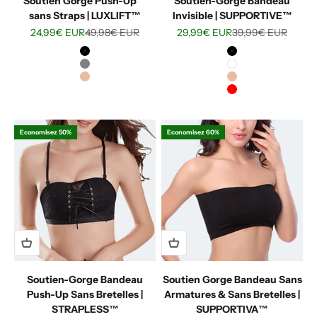
Soutien Gorge Push-Up™
Soutien-Gorge Bandeau
sans Straps | LUXLIFT™
Invisible | SUPPORTIVE™
Prix de vente
Prix normal
Prix de vente
Prix normal
24,99€ EUR
49,98€ EUR
29,99€ EUR
39,99€ EUR
Noir
Noir
Gris
Blanc
Nude
Nude
Rouge
Economisez 50%
Economisez 60%
Soutien-Gorge Bandeau
Soutien Gorge Bandeau Sans
Push-Up Sans Bretelles |
Armatures & Sans Bretelles |
STRAPLESS™
SUPPORTIVA™