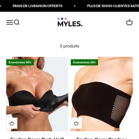
Passer au contenu
FRAIS DE LIVRAISON OFFERTS
PLUS DE 10000 CLIENTES SATIS
MYLES Boutique
Ouvrir la navigation
Ouvrir la recherche
Voir le
5 produits
Economisez 50%
Economisez 25%