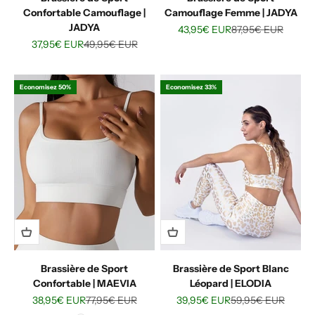
Confortable Camouflage |
Camouflage Femme | JADYA
JADYA
Prix de vente
Prix normal
43,95€ EUR
87,95€ EUR
Prix de vente
Prix normal
37,95€ EUR
49,95€ EUR
Economisez 50%
Economisez 33%
Brassière de Sport
Brassière de Sport Blanc
Confortable | MAEVIA
Léopard | ELODIA
Prix de vente
Prix normal
Prix de vente
Prix normal
38,95€ EUR
77,95€ EUR
39,95€ EUR
59,95€ EUR