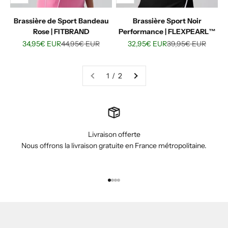
Brassière de Sport Bandeau
Brassière Sport Noir
Rose | FITBRAND
Performance | FLEXPEARL™
Prix de vente
Prix normal
Prix de vente
Prix normal
34,95€ EUR
44,95€ EUR
32,95€ EUR
39,95€ EUR
1 / 2
Livraison offerte
Nous offrons la livraison gratuite en France métropolitaine.
Aller à l'élément 1
Aller à l'élément 2
Aller à l'élément 3
Aller à l'élément 4