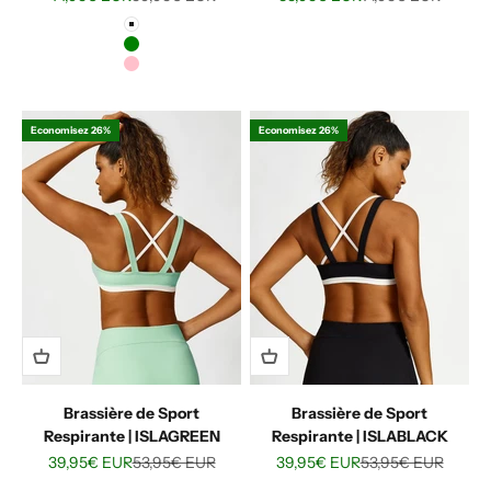
Blanc
Vert
Rose
Economisez 26%
Economisez 26%
Brassière de Sport
Brassière de Sport
Respirante | ISLAGREEN
Respirante | ISLABLACK
Prix de vente
Prix normal
Prix de vente
Prix normal
39,95€ EUR
53,95€ EUR
39,95€ EUR
53,95€ EUR