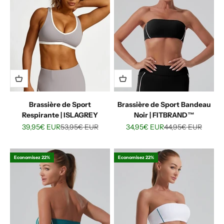
Brassière de Sport
Brassière de Sport Bandeau
Respirante | ISLAGREY
Noir | FITBRAND™
Prix de vente
Prix normal
Prix de vente
Prix normal
39,95€ EUR
53,95€ EUR
34,95€ EUR
44,95€ EUR
Economisez 22%
Economisez 22%