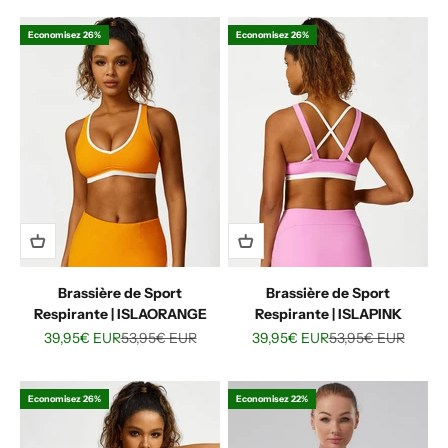
Economisez 26%
Economisez 26%
Brassière de Sport
Brassière de Sport
Respirante | ISLAORANGE
Respirante | ISLAPINK
Prix de vente
Prix normal
Prix de vente
Prix normal
39,95€ EUR
53,95€ EUR
39,95€ EUR
53,95€ EUR
Economisez 26%
Economisez 22%