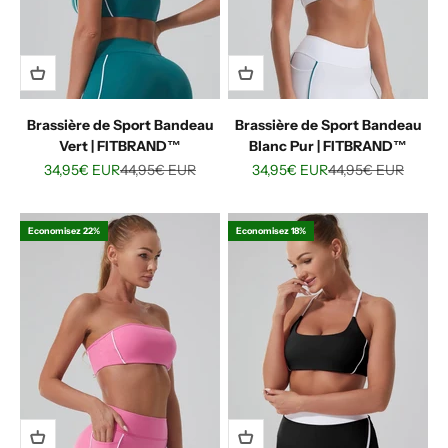
Brassière de Sport Bandeau
Brassière de Sport Bandeau
Vert | FITBRAND™
Blanc Pur | FITBRAND™
Prix de vente
Prix normal
Prix de vente
Prix normal
34,95€ EUR
44,95€ EUR
34,95€ EUR
44,95€ EUR
Economisez 22%
Economisez 18%